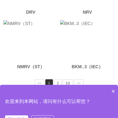
DRV
NRV
NMRV（ST）
BKM..3（IEC）
<<
1
2
1/2
>>
×
Copyright © 2024 嘉兴小象
欢迎来到本网站，请问有什么可以帮您？
备案号：
沪ICP备17010193号-3